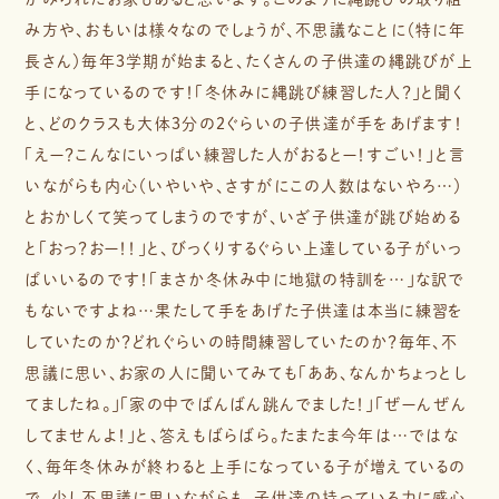
み方や、おもいは様々なのでしょうが、不思議なことに（特に年
長さん）毎年３学期が始まると、たくさんの子供達の縄跳びが上
手になっているのです！「冬休みに縄跳び練習した人？」と聞く
と、どのクラスも大体３分の２ぐらいの子供達が手をあげます！
「えー？こんなにいっぱい練習した人がおるとー！すごい！」と言
いながらも内心（いやいや、さすがにこの人数はないやろ…）
とおかしくて笑ってしまうのですが、いざ子供達が跳び始める
と「おっ？おー！！」と、びっくりするぐらい上達している子がいっ
ぱいいるのです！「まさか冬休み中に地獄の特訓を…」な訳で
もないですよね…果たして手をあげた子供達は本当に練習を
していたのか？どれぐらいの時間練習していたのか？毎年、不
思議に思い、お家の人に聞いてみても「ああ、なんかちょっとし
てましたね。」「家の中でばんばん跳んでました！」「ぜーんぜん
してませんよ！」と、答えもばらばら。たまたま今年は…ではな
く、毎年冬休みが終わると上手になっている子が増えているの
で、少し不思議に思いながらも、子供達の持っている力に感心