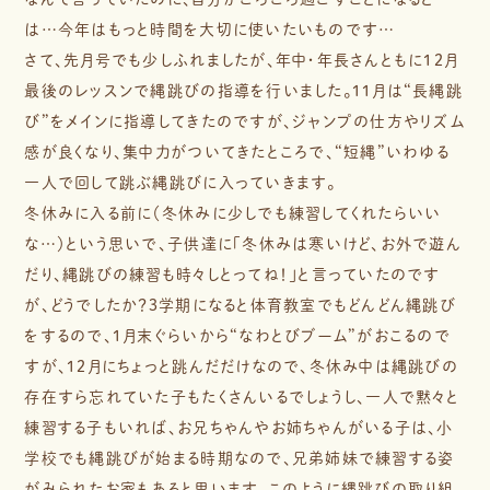
は…今年はもっと時間を大切に使いたいものです…
さて、先月号でも少しふれましたが、年中・年長さんともに１２月
最後のレッスンで縄跳びの指導を行いました。１１月は“長縄跳
び”をメインに指導してきたのですが、ジャンプの仕方やリズム
感が良くなり、集中力がついてきたところで、“短縄”いわゆる
一人で回して跳ぶ縄跳びに入っていきます。
冬休みに入る前に（冬休みに少しでも練習してくれたらいい
な…）という思いで、子供達に「冬休みは寒いけど、お外で遊ん
だり、縄跳びの練習も時々しとってね！」と言っていたのです
が、どうでしたか？３学期になると体育教室でもどんどん縄跳び
をするので、１月末ぐらいから“なわとびブーム”がおこるので
すが、１２月にちょっと跳んだだけなので、冬休み中は縄跳びの
存在すら忘れていた子もたくさんいるでしょうし、一人で黙々と
練習する子もいれば、お兄ちゃんやお姉ちゃんがいる子は、小
学校でも縄跳びが始まる時期なので、兄弟姉妹で練習する姿
がみられたお家もあると思います。このように縄跳びの取り組