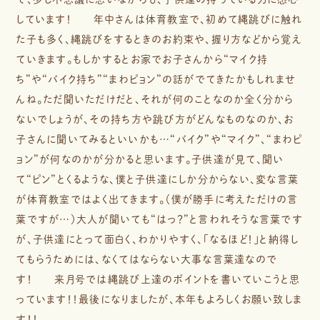
しています！ 年中さんは体育教室で、初めて縄跳びに触れ
た子も多く、縄跳びをするときのお約束や、握り方などから覚え
ていきます。もしかするとお家でお子さんから“マイク持
ち”や“バイク持ち”“まわピョン”の話がでてきたかもしれませ
んね。ただ聞いただけだと、それが何のことなのか全く分から
ないでしょうが、その持ち方や跳び方がどんなものなのか、お
子さんに聞いてみるといいかも…“バイク”や“マイク”、“まわピ
ョン”が何なのかが分かると思います。子供達が見て、聞い
て“ピン”とくるような、僕と子供達にしか分からない、変な言葉
が体育教室ではよく出てきます。（僕が勝手に考えただけの言
葉ですが…）大人が聞いても“はっ？”と言われそうな言葉です
が、子供達にとって面白く、わかりやすく、「なるほど！」と納得し
てもらうためには、なくてはならない大事な言葉達なので
す！ 来月号では縄跳び上達のポイントを書いていこうと思
っています！！最後になりましたが、本年もよろしくお願い致しま
す！！