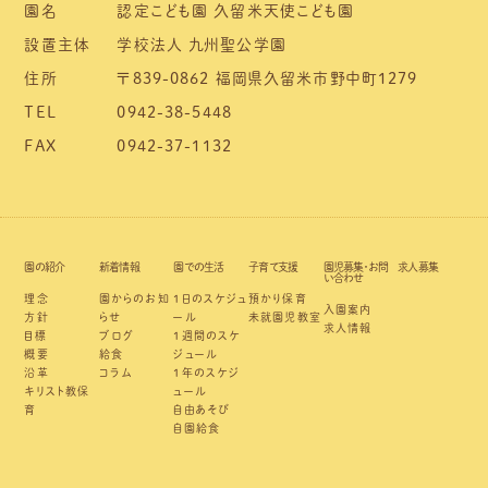
園名
認定こども園 久留米天使こども園
設置主体
学校法人 九州聖公学園
住所
〒839-0862 福岡県久留米市野中町1279
TEL
0942-38-5448
FAX
0942-37-1132
園の紹介
新着情報
園での生活
子育て支援
園児募集・お問
求人募集
い合わせ
理念
園からのお知
1日のスケジュ
預かり保育
入園案内
方針
らせ
ール
未就園児教室
求人情報
目標
ブログ
1週間のスケ
概要
給食
ジュール
沿革
コラム
1年のスケジ
キリスト教保
ュール
育
自由あそび
自園給食