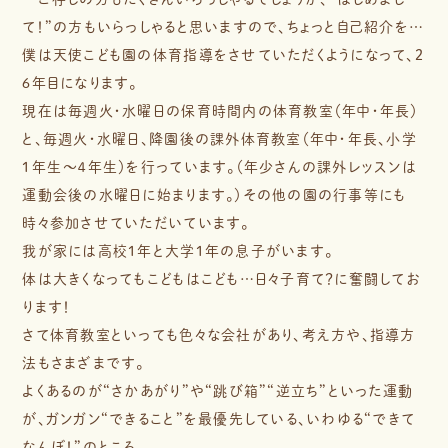
て！”の方もいらっしゃると思いますので、ちょっと自己紹介を…
僕は天使こども園の体育指導をさせていただくようになって、２
６年目になります。
現在は毎週火・水曜日の保育時間内の体育教室（年中・年長）
と、毎週火・水曜日、降園後の課外体育教室（年中・年長、小学
１年生～４年生）を行っています。（年少さんの課外レッスンは
運動会後の水曜日に始まります。）その他の園の行事等にも
時々参加させていただいています。
我が家には高校１年と大学１年の息子がいます。
体は大きくなってもこどもはこども…日々子育て？に奮闘してお
ります！
さて体育教室といっても色々な会社があり、考え方や、指導方
法もさまざまです。
よくあるのが“さかあがり”や“跳び箱”“逆立ち”といった運動
が、ガンガン“できること”を最優先している、いわゆる“できて
なんぼ！”のところ。