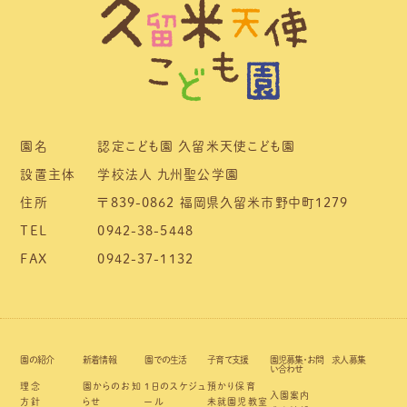
園名
認定こども園 久留米天使こども園
設置主体
学校法人 九州聖公学園
住所
〒839-0862 福岡県久留米市野中町1279
TEL
0942-38-5448
FAX
0942-37-1132
園の紹介
新着情報
園での生活
子育て支援
園児募集・お問
求人募集
い合わせ
理念
園からのお知
1日のスケジュ
預かり保育
入園案内
方針
らせ
ール
未就園児教室